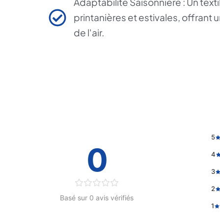
Adaptabilité Saisonnière : Un textil
printanières et estivales, offrant 
de l'air.
5
0
4
3
2
Basé sur 0 avis vérifiés
1