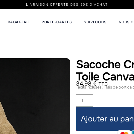
LIVRAISON OFFERTE DÈS 50€ D’ACHAT
BAGAGERIE
PORTE-CARTES
SUIVI COLIS
NOUS 
Sacoche C
Toile Canva
34,98
€
TTC
Taxes incluses. Frais de port ca
Ajouter au pan