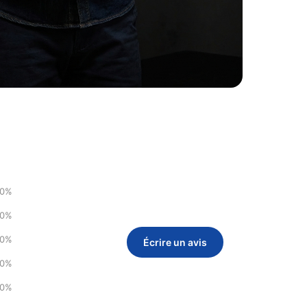
0%
0%
0%
Écrire un avis
0%
0%