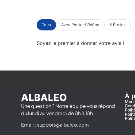
Tous
Avec Photos/Vidéos
5 Étoiles
Soyez le premier à donner votre avis !
ALBALEO
À 
Ment
Une question ? Notre équipe vous répond
Cond
Polit
du lundi au vendredi de 8h à 18h
Poli
Polit
Email :
support@albaleo.com