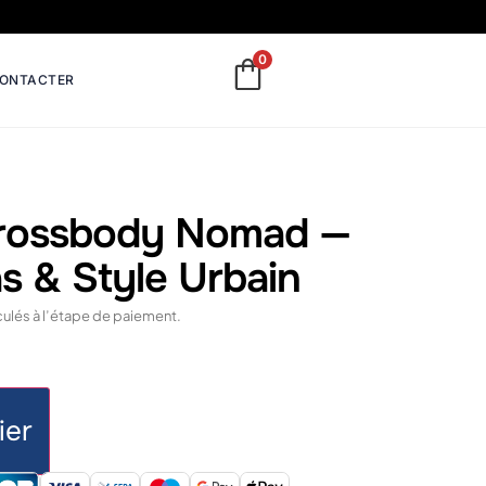
0
CONTACTER
rossbody Nomad —
s & Style Urbain
lculés à l’étape de paiement.
ier